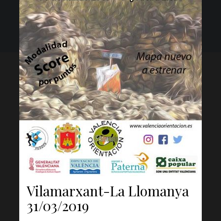
Liga Autonómica
Liga Provincial
…al rincón
on Twitter -O
on Instagram -O
on Facebook -O
Vilamarxant-La Llomanya
31/03/2019