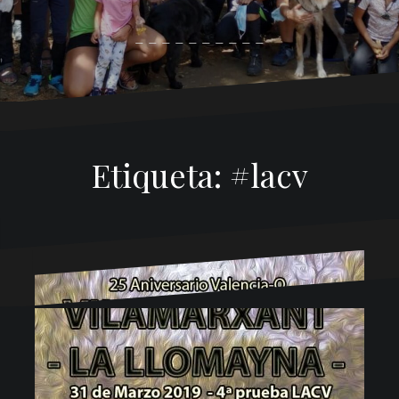
_ _ _ _ _ _ _ _ _ _
Etiqueta:
#lacv
Funciona gracias a WordPress
|
Tema:
Oblique
por
Themeisle.
Inicio
…de interés
Liga Nacional