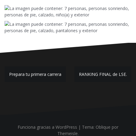
Navegación
Prepara tu primera carrera
RANKING FINAL de LSE.
de
entradas
Funciona gracias a WordPress
|
Tema:
Oblique
por
Themeisle.